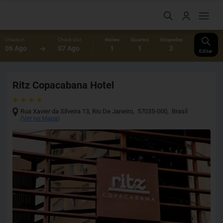
Check-In
Check-Out
Noites
Quartos
Hóspedes
06 Ago
07 Ago
1
1
2
Editar
Ritz Copacabana Hotel
Rua Xavier da Silveira 13
,
Rio De Janeiro
,
57035-000
,
Brasil
(
Ver no Mapa
)