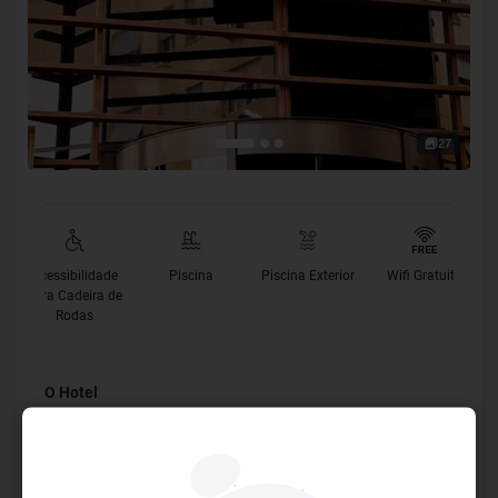
27
Acessibilidade
Piscina
Piscina Exterior
Wifi Gratuito
para Cadeira de
Rodas
O Hotel
O Ritz Copacabana é um hotel acolhedor que fica a uma
quadra da praia de Copacabana, perto dos melhores
restaurantes e bares da região, a 60 metros da praia (1