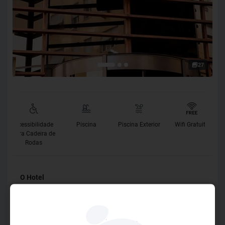
27
Acessibilidade
Piscina
Piscina Exterior
Wifi Gratuito
para Cadeira de
Rodas
O Hotel
O Ritz Copacabana é um hotel acolhedor que fica a uma
quadra da praia de Copacabana, perto dos melhores
restaurantes e bares da região, a 60 metros da praia (1