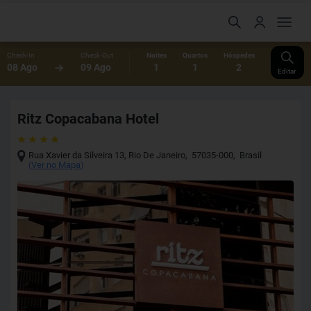
Check-In
Check-Out
Noites
Quartos
Hóspedes
08 Ago
09 Ago
1
1
2
Editar
Ritz Copacabana Hotel
Rua Xavier da Silveira 13
,
Rio De Janeiro
,
57035-000
,
Brasil
(
Ver no Mapa
)