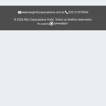
reservas@ritzcopacabana.com.br
552121870900
© 2026 Ritz Copacabana Hotel.
Todos os direitos reservados.
Powered by