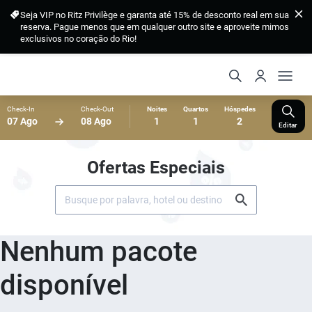
Seja VIP no Ritz Privilège e garanta até 15% de desconto real em sua
reserva. Pague menos que em qualquer outro site e aproveite mimos
exclusivos no coração do Rio!
Check-In
Check-Out
Noites
Quartos
Hóspedes
07 Ago
08 Ago
1
1
2
Editar
Ofertas Especiais
Nenhum pacote
disponível