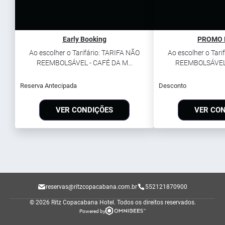
Early Booking
PROMO 
Ao escolher o Tarifário: TARIFA NÃO
Ao escolher o Tari
REEMBOLSÁVEL - CAFÉ DA M...
REEMBOLSÁVEL -
Reserva Antecipada
Desconto
VER CONDIÇÕES
VER CO
reservas@ritzcopacabana.com.br
552121870900
© 2026 Ritz Copacabana Hotel.
Todos os direitos reservados.
Powered by