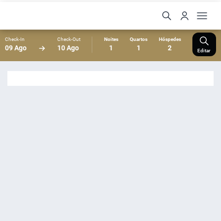
Check-In
Check-Out
Noites
Quartos
Hóspedes
09 Ago
10 Ago
1
1
2
Editar