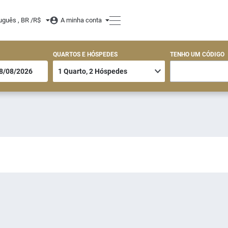
uguês , BR /
R$
A minha conta
QUARTOS E HÓSPEDES
TENHO UM CÓDIGO