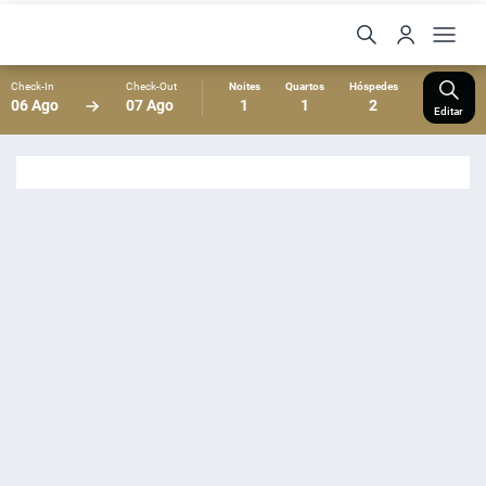
Check-In
Check-Out
Noites
Quartos
Hóspedes
06 Ago
07 Ago
1
1
2
Editar