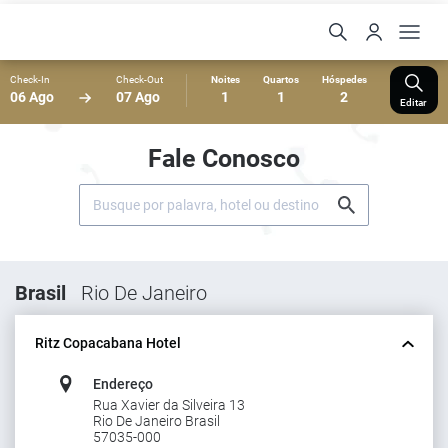
Check-In
Check-Out
Noites
Quartos
Hóspedes
06 Ago
07 Ago
1
1
2
Editar
Fale Conosco
Brasil
Rio De Janeiro
Ritz Copacabana Hotel
Endereço
Rua Xavier da Silveira 13
Rio De Janeiro Brasil
57035-000