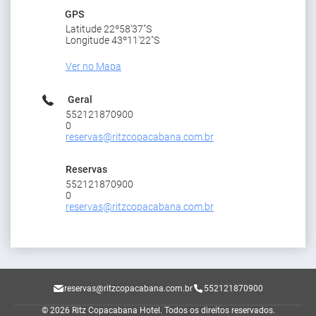
GPS
Latitude 22º58'37"S
Longitude 43º11'22"S
Ver no Mapa
Geral
552121870900
0
reservas@ritzcopacabana.com.br
Reservas
552121870900
0
reservas@ritzcopacabana.com.br
reservas@ritzcopacabana.com.br
552121870900
© 2026 Ritz Copacabana Hotel.
Todos os direitos reservados.