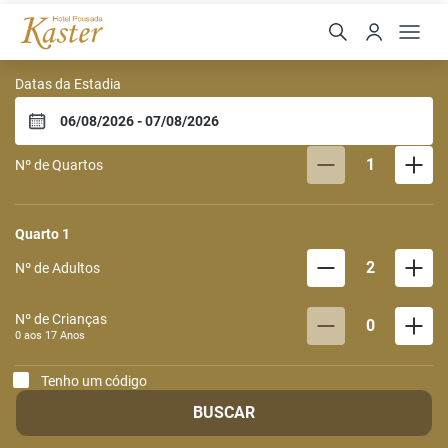
Hotel Pousada Kaster
Datas da Estadia
1
Nº de Quartos
Quarto
1
2
Nº de Adultos
Nº de Crianças
0
0 aos
17
Anos
Tenho um código
BUSCAR