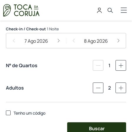
Toca da Coruja - Eco Luxury Retr
Check-in / Check-out
1 Noite
7 Ago 2026
8 Ago 2026
N° de Quartos
1
Adultos
2
Tenho um código
Buscar