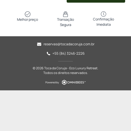
Confirmação
Melhor preço
Transação
Imediata
Segura
reservas@tocadacoruja.com.br
+55 (84) 3246-2226
© 2026 Toca da Coruja - Eco Luxury Retreat.
Todos os direitos reservados.
Powered by