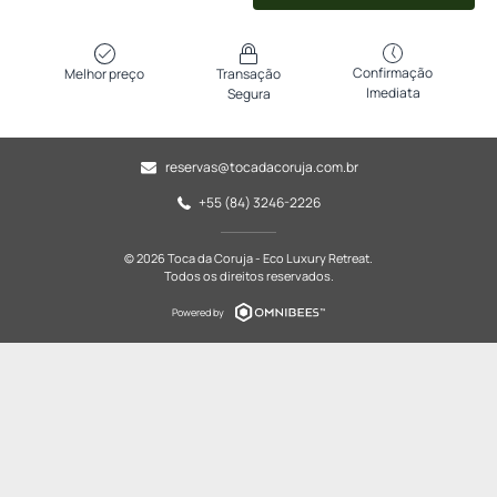
Confirmação
Melhor preço
Transação
Imediata
Segura
reservas@tocadacoruja.com.br
+55 (84) 3246-2226
© 2026 Toca da Coruja - Eco Luxury Retreat.
Todos os direitos reservados.
Powered by