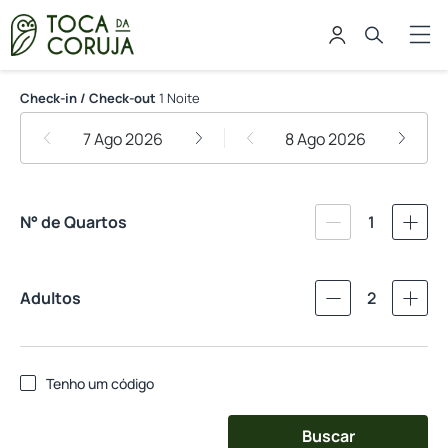
Toca da Coruja - Eco Luxury Retr
Check-in / Check-out
1 Noite
7 Ago 2026
8 Ago 2026
N° de Quartos
1
Adultos
2
Tenho um código
Buscar