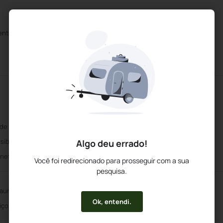
nto Gratuito
SPA
Piscina
 de Lembranças
Quartos para Deficientes
sibilidade para Cadeira de Rodas
Serviço de limpeza diário
Algo deu errado!
rnet sem fio
Wifi Gratuito
Você foi redirecionado para prosseguir com a sua
pesquisa.
aurante
Bar de Piscina
Ok, entendi.
iços de Cocktails