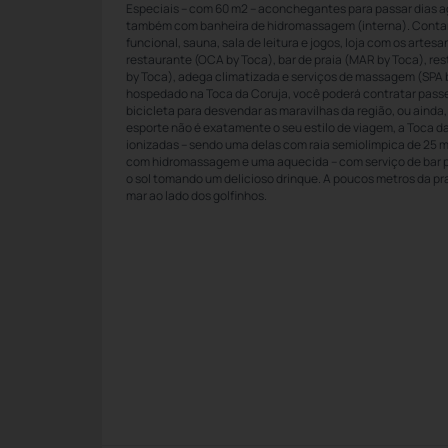
Especiais – com 60 m2 – aconchegantes para passar dias a
também com banheira de hidromassagem (interna). Cont
funcional, sauna, sala de leitura e jogos, loja com os art
restaurante (OCA by Toca), bar de praia (MAR by Toca), r
by Toca), adega climatizada e serviços de massagem (SPA 
hospedado na Toca da Coruja, você poderá contratar passe
bicicleta para desvendar as maravilhas da região, ou ainda, p
esporte não é exatamente o seu estilo de viagem, a Toca da
ionizadas – sendo uma delas com raia semiolímpica de 25 
com hidromassagem e uma aquecida – com serviço de bar p
o sol tomando um delicioso drinque. A poucos metros da pr
mar ao lado dos golfinhos.