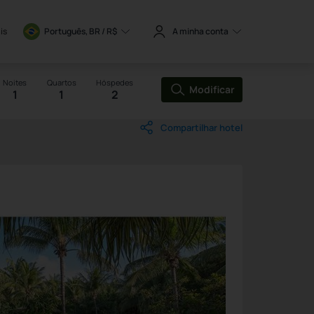
is
Português, BR / 
R$
A minha conta
Noites
Quartos
Hóspedes
Modificar
1
1
2
Compartilhar hotel