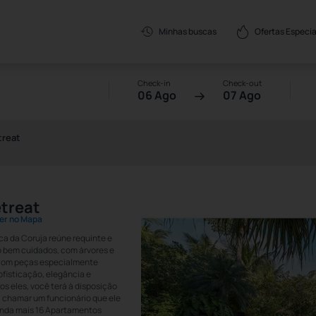
Ofertas Especia
Minhas buscas
Check-in
Check-out
06 Ago
07 Ago
treat
etreat
er no Mapa
ca da Coruja reúne requinte e
o bem cuidados, com árvores e
s, com peças especialmente
fisticação, elegância e
s eles, você terá à disposição
a chamar um funcionário que ele
ainda mais 16 Apartamentos