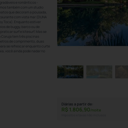
gradáveis e românticos -
amos também com um studio
esanatos que decoram a pousada,
estaurante com vista mar (DUNA
by Toca). Enquanto estiver
ios de buggy, barco ou de
raticar surf e kitesurf. Mas se
 Coruja tem três piscinas
metros de comprimento, duas
ara se refrescar enquanto curte
aia, você ainda pode nadar no
Diárias a partir de:
R$
1.806,
90
/noite
Impostos e taxas não inclusos