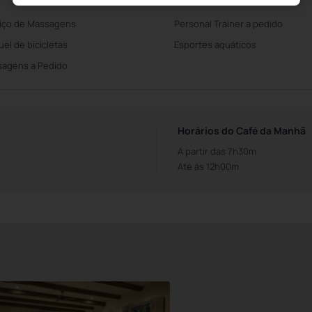
iço de Massagens
Personal Trainer a pedido
uel de bicicletas
Esportes aquáticos
agens a Pedido
Horários do Café da Manhã
A partir das 7h30m
Até às 12h00m