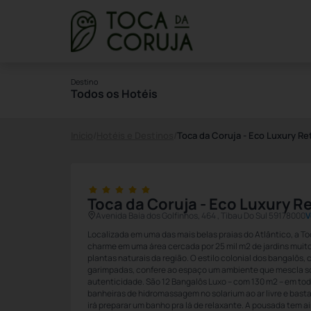
Destino
Todos os Hotéis
Início
/
Hotéis e Destinos
/
Toca da Coruja - Eco Luxury Re
Toca da Coruja - Eco Luxury R
Avenida Baía dos Golfinhos, 464 , Tibau Do Sul 59178000
V
Localizada em uma das mais belas praias do Atlântico, a To
charme em uma área cercada por 25 mil m2 de jardins muit
plantas naturais da região. O estilo colonial dos bangalô
garimpadas, confere ao espaço um ambiente que mescla so
autenticidade. São 12 Bangalôs Luxo – com 130 m2 – em todo
banheiras de hidromassagem no solarium ao ar livre e bast
irá preparar um banho pra lá de relaxante. A pousada tem 