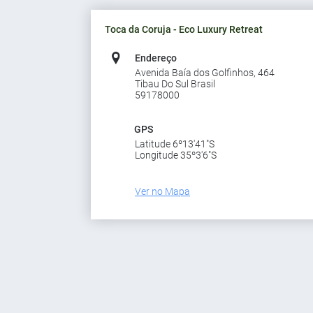
Toca da Coruja - Eco Luxury Retreat
Endereço
Avenida Baía dos Golfinhos, 464
Tibau Do Sul Brasil
59178000
GPS
Latitude 6º13'41"S
Longitude 35º3'6"S
Ver no Mapa