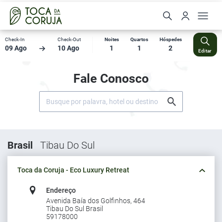
Check-In
Check-Out
Noites
Quartos
Hóspedes
09 Ago
10 Ago
1
1
2
Editar
Fale Conosco
Brasil
Tibau Do Sul
Toca da Coruja - Eco Luxury Retreat
Endereço
Avenida Baía dos Golfinhos, 464
Tibau Do Sul Brasil
59178000