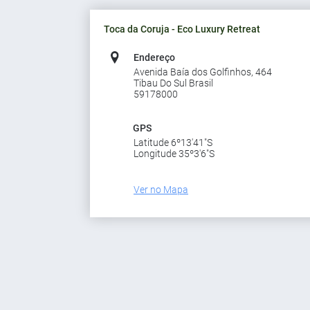
Toca da Coruja - Eco Luxury Retreat
Endereço
Avenida Baía dos Golfinhos, 464
Tibau Do Sul Brasil
59178000
GPS
Latitude 6º13'41"S
Longitude 35º3'6"S
Ver no Mapa