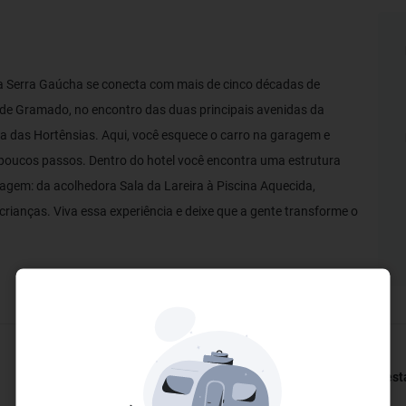
a Serra Gaúcha se conecta com mais de cinco décadas de
 de Gramado, no encontro das duas principais avenidas da
a das Hortênsias. Aqui, você esquece o carro na garagem e
poucos passos. Dentro do hotel você encontra uma estrutura
iagem: da acolhedora Sala da Lareira à Piscina Aquecida,
crianças. Viva essa experiência e deixe que a gente transforme o
Restaurantes e Bares
Bem-esta