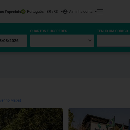
Português , BR /
R$
A minha conta
tas Especiais
QUARTOS E HÓSPEDES
TENHO UM CÓDIGO
Ver no Mapa
)