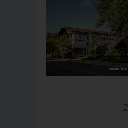
Ac
par