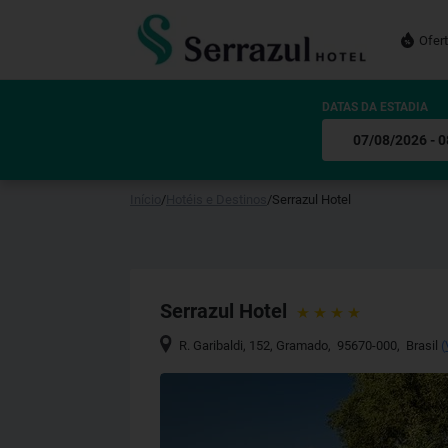
Ofer
DATAS DA ESTADIA
Início
/
Hotéis e Destinos
/
Serrazul Hotel
Serrazul Hotel
R. Garibaldi, 152
,
Gramado
,
95670-000
,
Brasil
(