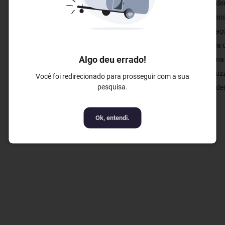
✓ Bar
✓ Academ
✓ Piscina
✓ Espaço
✓ Mesa d
Algo deu errado!
✓ Sauna
✓ Jacuzz
Você foi redirecionado para prosseguir com a sua
pesquisa.
✓ Academ
Ok, entendi.