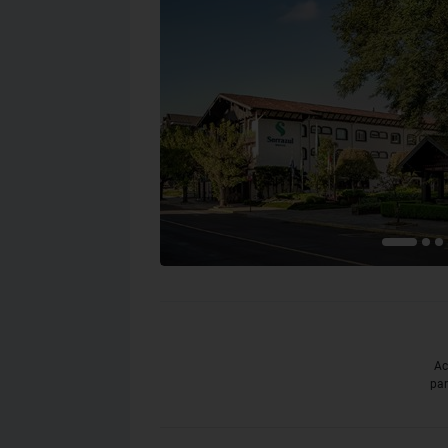
Ac
par