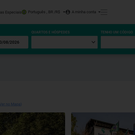
Português , BR /
R$
A minha conta
tas Especiais
QUARTOS E HÓSPEDES
TENHO UM CÓDIGO
Ver no Mapa
)