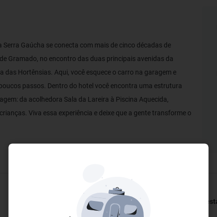
a Serra Gaúcha se conecta com mais de cinco décadas de
 de Gramado, no encontro das duas principais avenidas da
a das Hortênsias. Aqui, você esquece o carro na garagem e
poucos passos. Dentro do hotel você encontra uma estrutura
iagem: da acolhedora Sala da Lareira à Piscina Aquecida,
crianças. Viva essa experiência e deixe que a gente transforme o
Restaurantes e Bares
Bem-esta