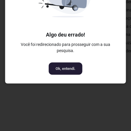
✓ Bar
✓ Academ
✓ Piscina
✓ Espaço
✓ Mesa d
Algo deu errado!
✓ Sauna
✓ Jacuzz
Você foi redirecionado para prosseguir com a sua
pesquisa.
✓ Academ
Ok, entendi.