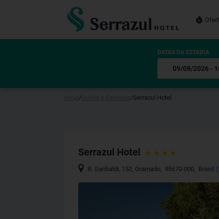
Ofer
DATAS DA ESTADIA
Início
/
Hotéis e Destinos
/
Serrazul Hotel
Serrazul Hotel
R. Garibaldi, 152
,
Gramado
,
95670-000
,
Brasil
(