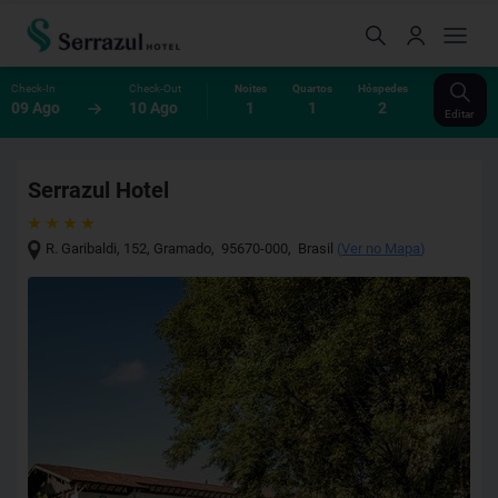
Check-In
Check-Out
Noites
Quartos
Hóspedes
09 Ago
10 Ago
1
1
2
Editar
Serrazul Hotel
R. Garibaldi, 152
,
Gramado
,
95670-000
,
Brasil
(
Ver no Mapa
)