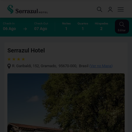
Check-In
Check-Out
Noites
Quartos
Hóspedes
06 Ago
07 Ago
1
1
2
Editar
Serrazul Hotel
R. Garibaldi, 152
,
Gramado
,
95670-000
,
Brasil
(
Ver no Mapa
)