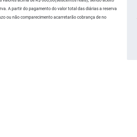
s valores acima de R$ 600,00(seiscentos reais), sendo aceito
va. A partir do pagamento do valor total das diárias a reserva
azo ou não comparecimento acarretarão cobrança de no