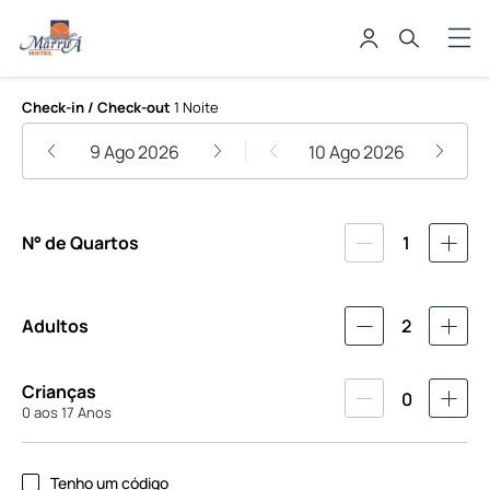
Marruá Hotel
Check-in / Check-out
1 Noite
9 Ago 2026
10 Ago 2026
N° de Quartos
1
Adultos
2
Crianças
0
0 aos 17 Anos
Tenho um código