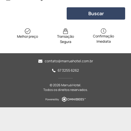
Buscar
Confirmação
Melhor preço
Transação
Imediata
Segura
contato@marruahotel.com.br
67 3255 6262
© 2026 Marruá Hotel.
Todos os direitos reservados.
Powered by