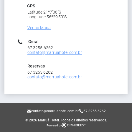
GPS
Latitude 21º7'38"S
Longitude 56º29'50"S
Ver no Mapa
Geral
67 3255-6262
contato@marruahotel.com.br
Reservas
67 3255 6262
contato@marruahotel.com.br
contato@marruahotel.com.br
67 3255 6262
© 2026 Marruá Hotel.
Todos os direitos reservados.
Powered by