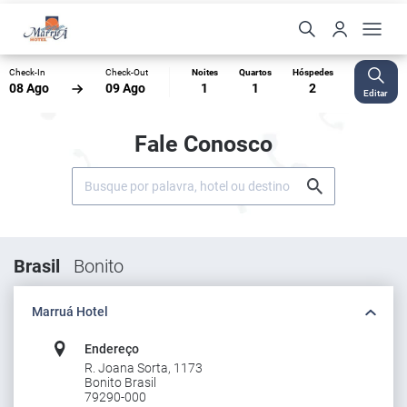
Check-In
Check-Out
Noites
Quartos
Hóspedes
08 Ago
09 Ago
1
1
2
Editar
Fale Conosco
Brasil
Bonito
Marruá Hotel
Endereço
R. Joana Sorta, 1173
Bonito Brasil
79290-000