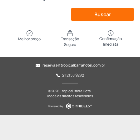
Buscar
Confirmação
Melhor preço
Transação
Imediata
Segura
reservas@tropicalbarrahotel.com.br
21 2158 9292
© 2026 Tropical Barra Hotel.
Todos os direitos reservados.
Powered by