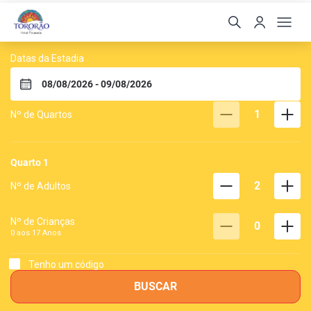
Tororão Hotel Pousada
Datas da Estadia
1
Nº de Quartos
Quarto
1
2
Nº de Adultos
Nº de Crianças
0
0 aos
17
Anos
Tenho um código
BUSCAR