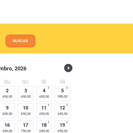
BUSCAR
mbro,
2026
QU
QU
SE
SÁ
3
3
2
3
4
5
690,00
690,00
690,00
990,00
3
3
9
10
11
12
690,00
690,00
690,00
690,00
2
2
16
17
18
19
690,00
790,00
690,00
690,00