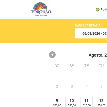
Tororão Hotel Pousada
Port
DATAS DA ESTADIA
Agosto,
2
DO
SE
TE
QU
2
3
4
5
9
10
11
12
550,00
550,00
620,00
550,00