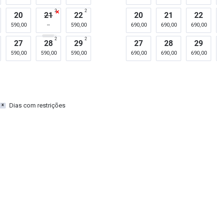
2
2
20
21
22
20
21
22
590,00
590,00
690,00
690,00
690,00
2
2
27
28
29
27
28
29
590,00
590,00
590,00
690,00
690,00
690,00
Dias com restrições
x