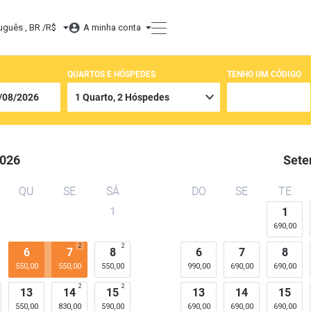
uguês , BR /
R$
A minha conta
QUARTOS E HÓSPEDES
TENHO UM CÓDIGO
026
Sete
QU
SE
SÁ
DO
SE
TE
1
1
690,00
2
2
6
7
8
6
7
8
550,00
550,00
550,00
990,00
690,00
690,00
2
2
13
14
15
13
14
15
550,00
830,00
590,00
690,00
690,00
690,00