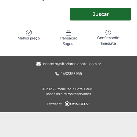
Buscar
Confirmação
Melhor preço
Transação
Imediata
Segura
contato@vitoriaregiahotel.com.br
1432358955
© 2026 Vitória Régia Hotel Bauru.
Todos os direitos reservados.
Powered by