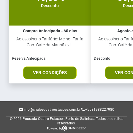
Desconto
Desc
Compra Antecipada - 60 dias
Agosto 
Ao escolher o Tarifário: Melhor Tarifa
Ao escolher o Tarif
Com Café da Manhã e J...
Com Café da 
Reserva Antecipada
Desconto
VER CONDIÇÕES
VER CO
info@chalesquatroestacoes.com.br
+5581988227980
© 2026 Pousada Quatro Estações Porto de Galinhas.
Todos os direitos
reservados.
Powered by