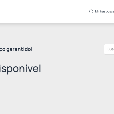
Minhas busc
ço garantido!
sponível