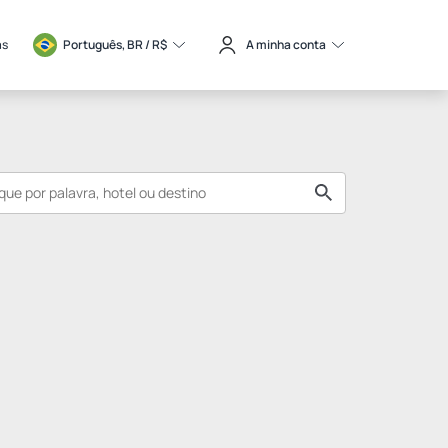
as
Português, BR / 
R$
A minha conta