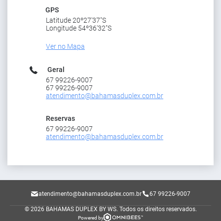
GPS
Latitude 20º27'37"S
Longitude 54º36'32"S
Ver no Mapa
Geral
67 99226-9007
67 99226-9007
atendimento@bahamasduplex.com.br
Reservas
67 99226-9007
atendimento@bahamasduplex.com.br
atendimento@bahamasduplex.com.br
67 99226-9007
© 2026 BAHAMAS DUPLEX BY WS.
Todos os direitos reservados.
Powered by