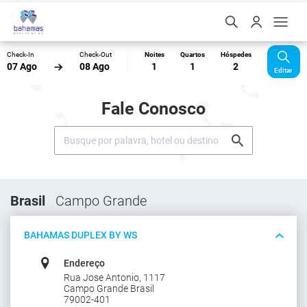
Check-In
Check-Out
Noites
Quartos
Hóspedes
07 Ago
08 Ago
1
1
2
Editar
Fale Conosco
Brasil
Campo Grande
BAHAMAS DUPLEX BY WS
Endereço
Rua Jose Antonio, 1117
Campo Grande Brasil
79002-401