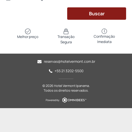
Buscar
Confirmação
Melhor preço
Transação
Imediata
Segura
reservas@hotelvermont.com.br
+55 21 3202-5500
© 2026 Hotel Vermont Ipanema.
Todos os direitos reservados.
Powered by