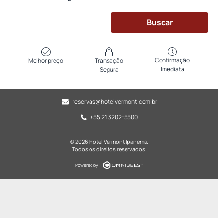
Buscar
Confirmação
Melhor preço
Transação
Imediata
Segura
reservas@hotelvermont.com.br
+55 21 3202-5500
© 2026 Hotel Vermont Ipanema.
Todos os direitos reservados.
Powered by