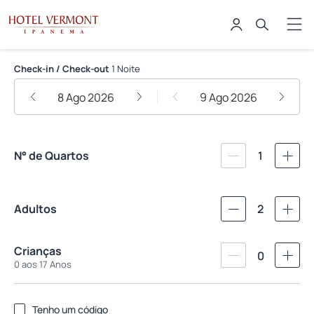
Hotel Vermont Ipanema
Check-in / Check-out
1 Noite
8 Ago 2026
9 Ago 2026
N° de Quartos
1
Adultos
2
Crianças
0
0 aos 17 Anos
Tenho um código