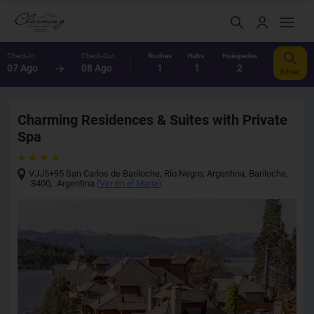
Check-In
Check-Out
Noches
Habs.
Huéspedes
07 Ago
08 Ago
1
1
2
Editar
Charming Residences & Suites with Private
Spa
VJJ5+95 San Carlos de Bariloche, Río Negro, Argentina
,
Bariloche
,
8400
,
Argentina
(
Ver en el Mapa
)