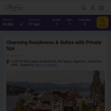
Check-In
Check-Out
Noches
Habs.
Huéspedes
06 Ago
07 Ago
1
1
2
Editar
Charming Residences & Suites with Private
Spa
VJJ5+95 San Carlos de Bariloche, Río Negro, Argentina
,
Bariloche
,
8400
,
Argentina
(
Ver en el Mapa
)