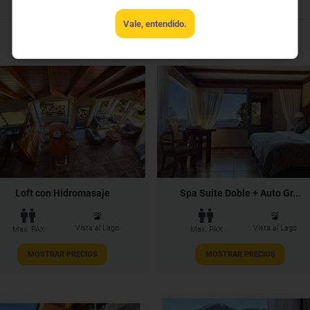
Vale, entendido.
Loft con Hidromasaje
Spa Suite Doble + Auto Gr...
Vista al Lago
Vista al Lago
Max. PAX
Max. PAX
MOSTRAR PRECIOS
MOSTRAR PRECIOS