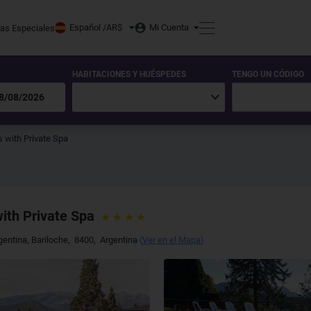
Español /
AR$
Mi Cuenta
tas Especiales
HABITACIONES Y HUÉSPEDES
TENGO UN CÓDIGO
 with Private Spa
ith Private Spa
gentina
,
Bariloche
,
8400
,
Argentina
(
Ver en el Mapa
)