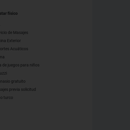
tar físico
A
vicio de Masajes
ina Exterior
ortes Acuáticos
una
a de juegos para niños
uzzi
nasio gratuito
jes previa solicitud
o turco