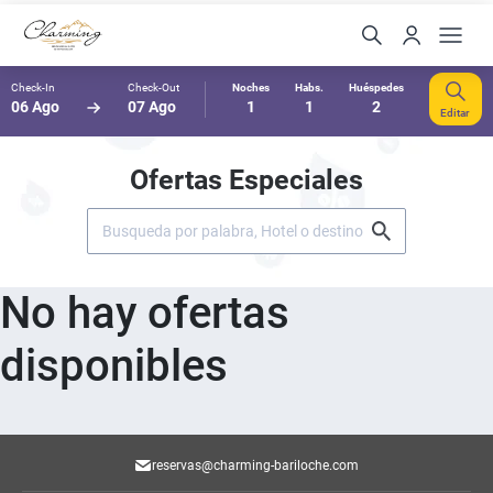
Check-In
Check-Out
Noches
Habs.
Huéspedes
06 Ago
07 Ago
1
1
2
Editar
Ofertas Especiales
No hay ofertas
disponibles
reservas@charming-bariloche.com