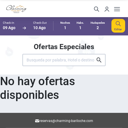
Check-In
Check-Out
Noches
Habs.
Huéspedes
09 Ago
10 Ago
1
1
2
Editar
Ofertas Especiales
No hay ofertas
disponibles
reservas@charming-bariloche.com