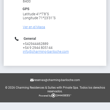
8400
GPS
Latitude 41º7'8"S
Longitude 71º23'31"S
Ver en el Mapa
General
+542944462889
+54 9 2944 805144
info@charming-bariloche.com
reservas@charming-bariloche.com
© 2026 Charming Residences & Suites with Private Spa.
Todos los derechos
reservados.
Powered by