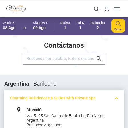
Check-In
Check-Out
Noches
Habs.
Huéspedes
08 Ago
09 Ago
1
1
2
Editar
Contáctanos
Argentina
Bariloche
Charming Residences & Suites with Private Spa
Dirección
VJJ5+95 San Carlos de Bariloche, Río Negro,
Argentina
Bariloche Argentina