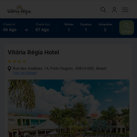
Check-In
Check-Out
Noites
Quartos
Hóspedes
06 Ago
07 Ago
1
1
2
Editar
Vitória Régia Hotel
Rua das Azaléias, 14
,
Porto Seguro
,
45810-000
,
Brasil
(
Ver no Mapa
)