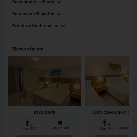
Restaurantes e Bares
Bem-estar e Esportes
Eventos e Conferências
Tipos de Quarto
STANDARD
LUXO COM VARANDA E V
x4
x4
Vista variada
Vista para a 
Max. PAX
Max. PAX