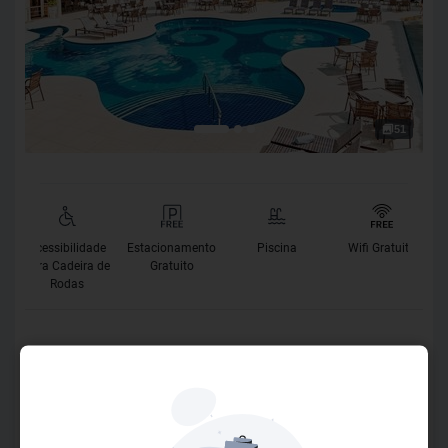
51
Acessibilidade
Estacionamento
Piscina
Wifi Gratuito
para Cadeira de
Gratuito
Rodas
O Hotel
O Vitória Régia Hotel, 4 estrelas, localizado na rua das
Azaleias, há apenas 3 quadras av. beira mar, praia de
taperapuan, oferece piscina adulto e infantil, sauna, sala