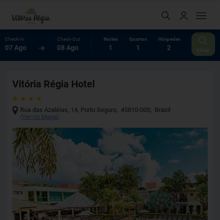
Check-In
Check-Out
Noites
Quartos
Hóspedes
07 Ago
08 Ago
1
1
2
Editar
Vitória Régia Hotel
Rua das Azaléias, 14
,
Porto Seguro
,
45810-000
,
Brasil
(
Ver no Mapa
)