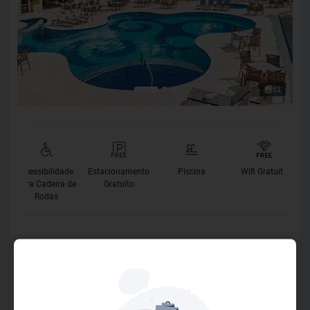
51
Acessibilidade
Estacionamento
Piscina
Wifi Gratuito
para Cadeira de
Gratuito
Rodas
O Hotel
O Vitória Régia Hotel, 4 estrelas, localizado na rua das
Azaleias, há apenas 3 quadras av. beira mar, praia de
taperapuan, oferece piscina adulto e infantil, sauna, sala