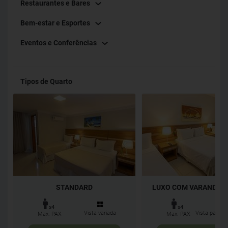
Restaurantes e Bares
Bem-estar e Esportes
Eventos e Conferências
Tipos de Quarto
STANDARD
LUXO COM VARANDA E V
x4
x4
Vista variada
Vista para a 
Max. PAX
Max. PAX