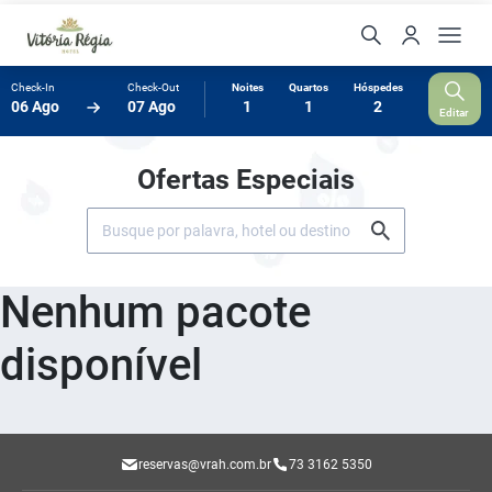
Check-In
Check-Out
Noites
Quartos
Hóspedes
06 Ago
07 Ago
1
1
2
Editar
Ofertas Especiais
Nenhum pacote
disponível
reservas@vrah.com.br
73 3162 5350