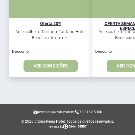
Oferta 20%
OFERTA SEMAN
ESPECI
Ao escolher o Tarifário: Tarifário Hotel.
Ao escolher o Tarifár
Beneficie de um de...
Beneficie d
Desconto
Desconto
VER CONDIÇÕES
VER CO
reservas@vrah.com.br
73 3162 5350
© 2026 Vitória Régia Hotel.
Todos os direitos reservados.
Powered by