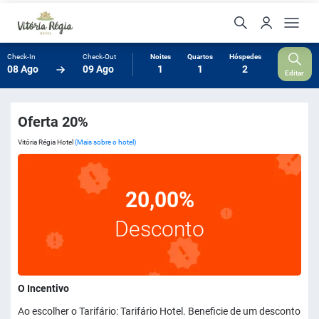
Check-In
Check-Out
Noites
Quartos
Hóspedes
08 Ago
09 Ago
1
1
2
Editar
Oferta 20%
Vitória Régia Hotel
(Mais sobre o hotel)
20,00%
Desconto
O Incentivo
Ao escolher o Tarifário: Tarifário Hotel. Beneficie de um desconto