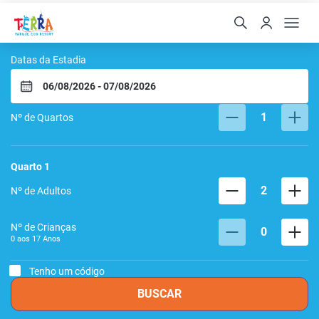
Terra Parque Eco Resort
Datas da Estadia
1
Nº de Quartos
Quarto
1
2
Nº de Adultos
Nº de Crianças
0
0 aos
17
Anos
Tenho um código
BUSCAR