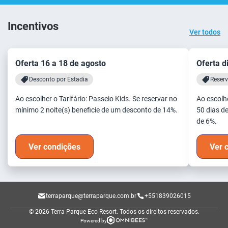
Incentivos
Ver todos
Oferta 16 a 18 de agosto
Oferta d
Desconto por Estadia
Reser
Ao escolher o Tarifário: Passeio Kids. Se reservar no
Ao escolhe
mínimo 2 noite(s) beneficie de um desconto de 14%.
50 dias d
de 6%.
Ver condições
Ver 
terraparque@terraparque.com.br
+551839026015
© 2026 Terra Parque Eco Resort.
Todos os direitos reservados.
Powered by