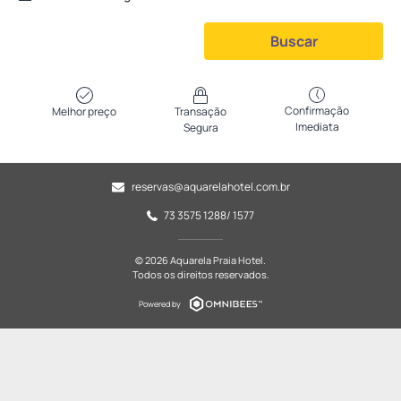
Buscar
Confirmação
Melhor preço
Transação
Imediata
Segura
reservas@aquarelahotel.com.br
73 3575 1288/ 1577
© 2026 Aquarela Praia Hotel.
Todos os direitos reservados.
Powered by