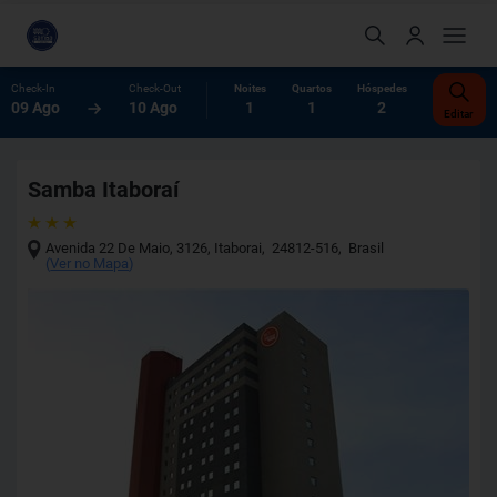
Check-In
Check-Out
Noites
Quartos
Hóspedes
09 Ago
10 Ago
1
1
2
Editar
Samba Itaboraí
Avenida 22 De Maio, 3126
,
Itaborai
,
24812-516
,
Brasil
(
Ver no Mapa
)