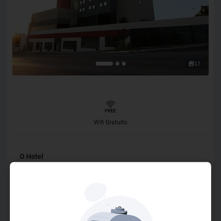
17
Wifi Gratuito
O Hotel
O Hotel Samba Itaboraí é o destino perfeito para quem
busca uma estadia confortável, tranquila e repleta de
praticidade na cidade de Itaboraí, no Rio de Janeiro. Com
uma localização estratégica, o hotel oferece fácil acesso