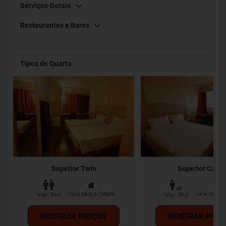
Serviços Gerais
Restaurantes e Bares
Tipos de Quarto
Superior Twin
Superior Casal
x3
Vista para a Cidade
Vista para a
Max. PAX
Max. PAX
MOSTRAR PREÇOS
MOSTRAR PREÇ