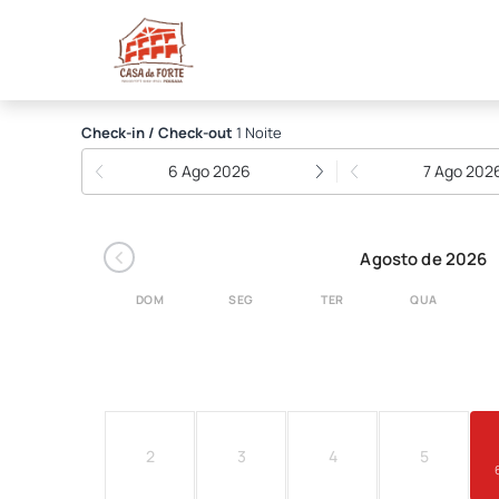
Pousada Casa do Forte
Check-in / Check-out
1 Noite
6 Ago 2026
7 Ago 202
‹
Agosto de 2026
DOM
SEG
TER
QUA
2
3
4
5