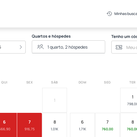
Minhas busc
Quartos e hóspedes
Tenho um có
6
QUI
SEX
SÁB
DOM
SEG
TER
1
1
798,0
6
7
8
6
7
8
666,90
916,75
1,01K
1,71K
760,00
760,0