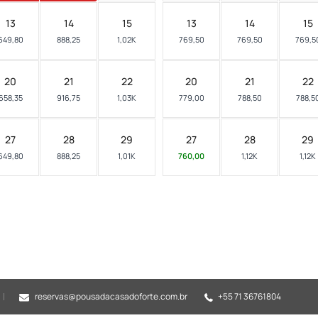
13
14
15
13
14
15
649,80
888,25
1,02K
769,50
769,50
769,5
20
21
22
20
21
22
658,35
916,75
1,03K
779,00
788,50
788,5
27
28
29
27
28
29
649,80
888,25
1,01K
760,00
1,12K
1,12K
reservas@pousadacasadoforte.com.br
+55 71 36761804