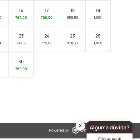
16
17
18
19
0
760,00
760,00
959,50
1,06K
23
24
25
26
0
788,50
779,00
978,50
1,05K
30
760,00
x
Alguma dúvida?
Powered by
Clique aqui!