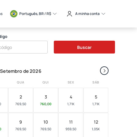
as
Português, BR / 
R$
A minha conta
digo
Buscar
›
Setembro de 2026
QUA
QUI
SEX
SÁB
2
3
4
5
0
769,50
760,00
1,71K
1,71K
9
10
11
12
0
769,50
769,50
959,50
1,05K