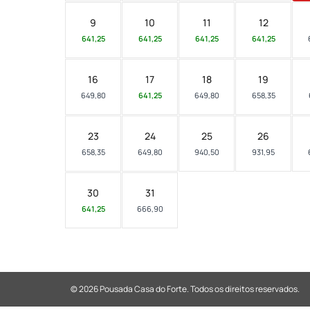
9
10
11
12
641,25
641,25
641,25
641,25
16
17
18
19
649,80
641,25
649,80
658,35
23
24
25
26
658,35
649,80
940,50
931,95
30
31
641,25
666,90
© 2026 Pousada Casa do Forte.
Todos os direitos reservados.