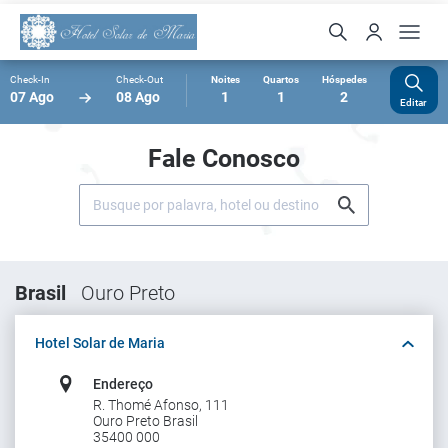
Check-In
Check-Out
Noites
Quartos
Hóspedes
07 Ago
08 Ago
1
1
2
Editar
Fale Conosco
Brasil
Ouro Preto
Hotel Solar de Maria
Endereço
R. Thomé Afonso, 111
Ouro Preto Brasil
35400 000