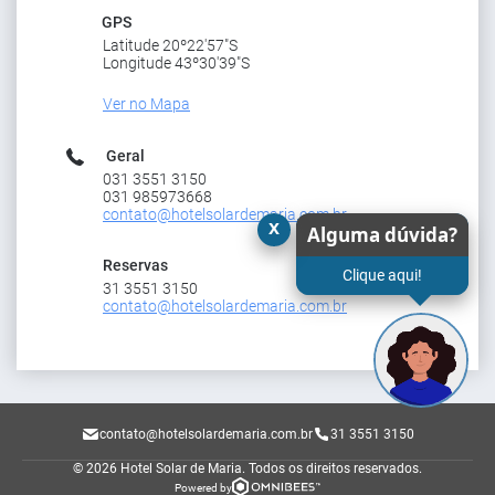
GPS
Latitude 20º22'57"S
Longitude 43º30'39"S
Ver no Mapa
Geral
031 3551 3150
031 985973668
contato@hotelsolardemaria.com.br
x
Alguma dúvida?
Reservas
Clique aqui!
31 3551 3150
contato@hotelsolardemaria.com.br
contato@hotelsolardemaria.com.br
31 3551 3150
© 2026 Hotel Solar de Maria.
Todos os direitos reservados.
Powered by