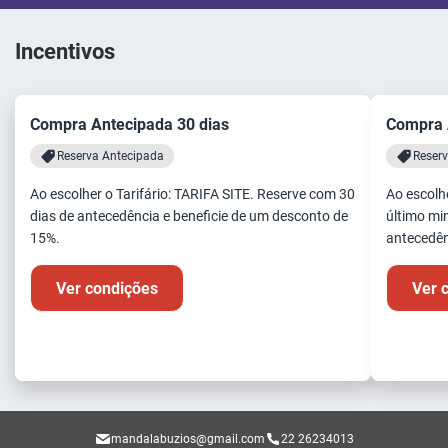
Incentivos
Compra Antecipada 30 dias
Compra 
Reserva Antecipada
Reserv
Ao escolher o Tarifário: TARIFA SITE. Reserve com 30
Ao escolhe
dias de antecedência e beneficie de um desconto de
último mi
15%.
antecedên
Ver condições
Ver 
mandalabuzios@gmail.com
22 26234013