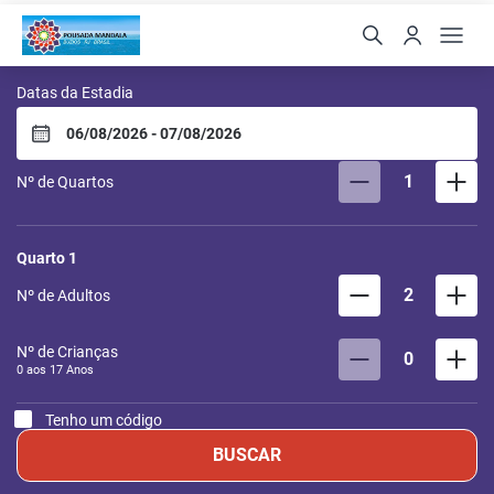
Pousada Mandala - Búzi
Datas da Estadia
1
Nº de Quartos
Quarto
1
2
Nº de Adultos
Nº de Crianças
0
0 aos
17
Anos
Tenho um código
BUSCAR