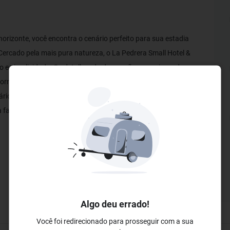
horizonte, você encontra o cenário perfeito para sua estadia
rcado pela mais pura natureza, o La Pedrera Small Hotel &
o e simplicidade. Os detalhes da decoração e o carisma da
rnam o lugar único. A magia da vista panorâmica da praia de
rio, vai te surpreender. Permita-se viver momentos
 faixa etária dos 15 anos.
Algo deu errado!
Você foi redirecionado para prosseguir com a sua