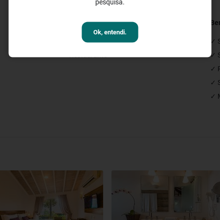
pesquisa.
Restaurantes e Bares
Be
Ok, entendi.
✓ Bar
✓ 
✓ Restaurante
✓ 
✓ P
✓ 
✓ 