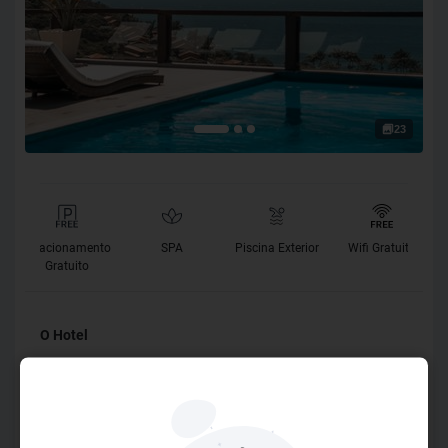
23
Estacionamento
SPA
Piscina Exterior
Wifi Gratuito
Gratuito
O Hotel
Em meio a muito verde, de frente para o mar e horizonte,
você encontra o cenário perfeito para sua estadia neste
paraíso chamado Armação dos Búzios. Cercado pela mais