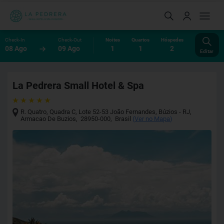
Check-In
Check-Out
Noites
Quartos
Hóspedes
08 Ago
09 Ago
1
1
2
Editar
La Pedrera Small Hotel & Spa
R. Quatro, Quadra C, Lote 52-53 João Fernandes, Búzios - RJ
,
Armacao De Buzios
,
28950-000
,
Brasil
(
Ver no Mapa
)